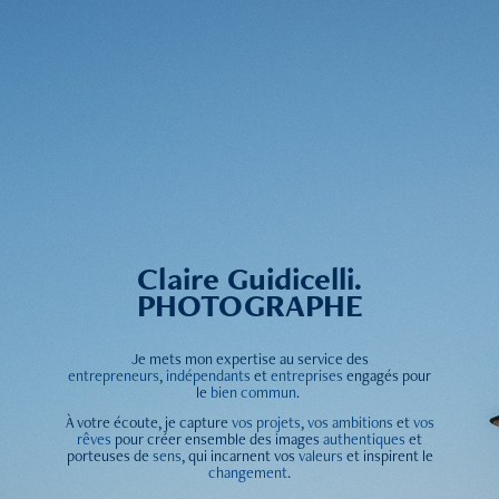
Claire Guidicelli.
PHOTOGRAPHE
Je
me
ts
mon expertise au service des
entrepreneurs
,
indépendants
et
entreprises
engagés pour
le
bien commun
.
À votre écoute, je capture
vos projets
,
vos ambitions
et
vos
rêves
pour créer ensemble des images
authentiques
et
porteuses de
sens
, qui incarnent vos
valeurs
et inspirent le
changement
.